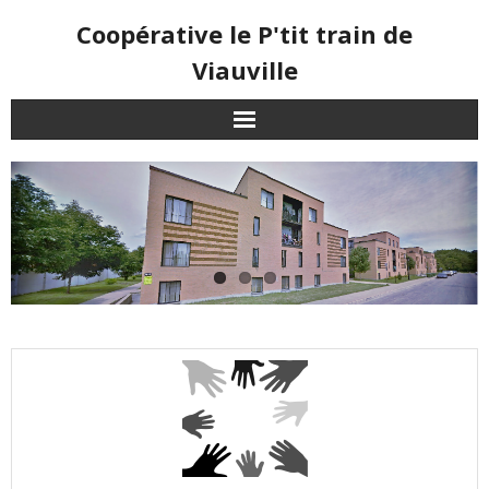
Skip
Coopérative le P'tit train de
to
content
Viauville